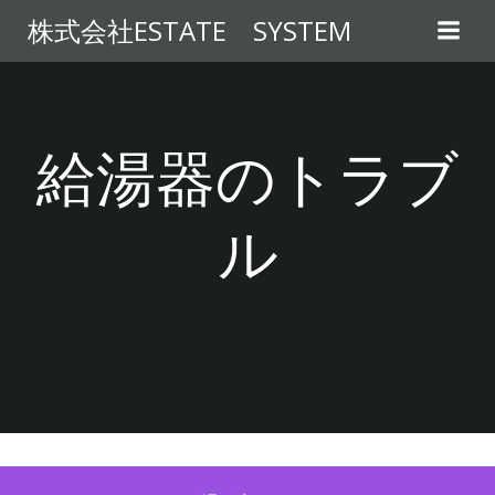
コ
株式会社ESTATE SYSTEM
ン
テ
ン
ツ
へ
給湯器のトラブ
ス
キ
ル
ッ
プ