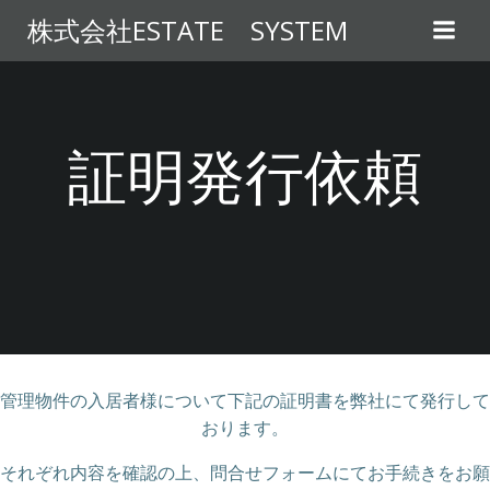
コ
株式会社ESTATE SYSTEM
ン
テ
ン
ツ
へ
証明発行依頼
ス
キ
ッ
プ
管理物件の入居者様について下記の証明書を弊社にて発行して
おります。
それぞれ内容を確認の上、問合せフォームにてお手続きをお願