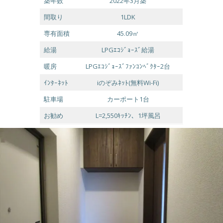
築年数
2022年3月築
間取り
1LDK
専有面積
45.09㎡
給湯
LPGｴｺｼﾞｮｰｽﾞ給湯
暖房
LPGｴｺｼﾞｮｰｽﾞﾌｧﾝｺﾝﾍﾞｸﾀｰ2台
ｲﾝﾀｰﾈｯﾄ
iのぞみﾈｯﾄ(無料Wi-Fi)
駐車場
カーポート1台
お勧め
L=2,550ｷｯﾁﾝ、1坪風呂