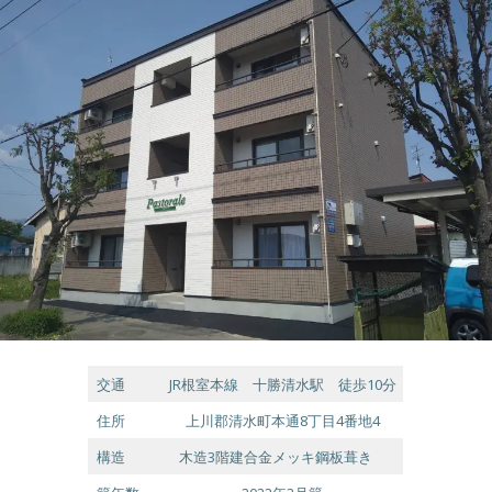
交通
JR根室本線 十勝清水駅 徒歩10分
住所
上川郡清水町本通8丁目4番地4
構造
木造3階建合金メッキ鋼板葺き