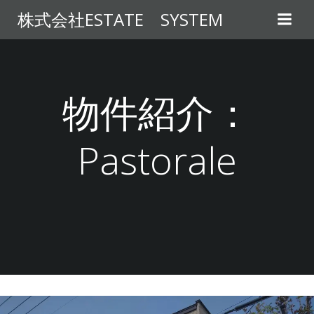
コ
株式会社ESTATE SYSTEM
ン
テ
ン
ツ
へ
物件紹介：
ス
キ
Pastorale
ッ
プ