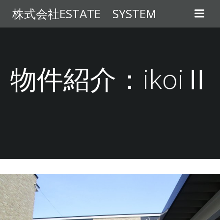
コ
株式会社ESTATE SYSTEM
ン
テ
ン
ツ
へ
物件紹介：ikoiⅡ
ス
キ
ッ
プ