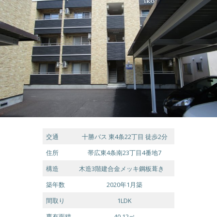
交通
十勝バス 東4条22丁目 徒歩2分
住所
帯広東4条南23丁目4番地7
構造
木造3階建合金メッキ鋼板葺き
築年数
2020年1月築
間取り
1LDK
専有面積
40.12㎡