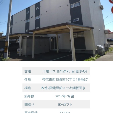
交通
十勝バス 西15条9丁目 徒歩4分
住所
帯広市西15条南10丁目1番地37
構造
木造2階建亜鉛メッキ鋼板葺き
築年数
2017年7月築
間取り
1K+ロフト
専有面積
27.32㎡