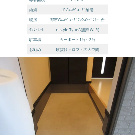
給湯
LPGｴｺｼﾞｮｰｽﾞ給湯
暖房
都市Gｴｺｼﾞｮｰｽﾞﾌｧﾝｺﾝﾍﾞｸﾀｰ1台
ｲﾝﾀｰﾈｯﾄ
e-style TypeA(無料Wi-Fi)
駐車場
カーポート1台～2台
お勧め
吹抜け＋ロフトの大空間