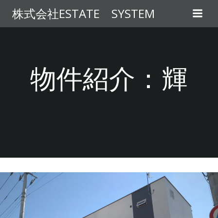
コ
株式会社ESTATE SYSTEM
ン
テ
ン
ツ
へ
物件紹介：輝
ス
キ
ッ
プ