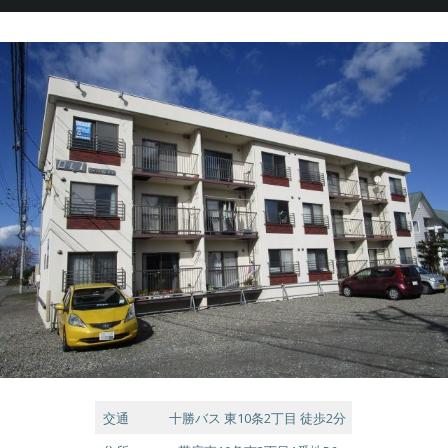
交通
十勝バス 東10条2丁目 徒歩2分