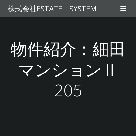
コ
株式会社ESTATE SYSTEM
ン
テ
ン
ツ
へ
物件紹介：細田
ス
キ
マンションⅡ
ッ
プ
205