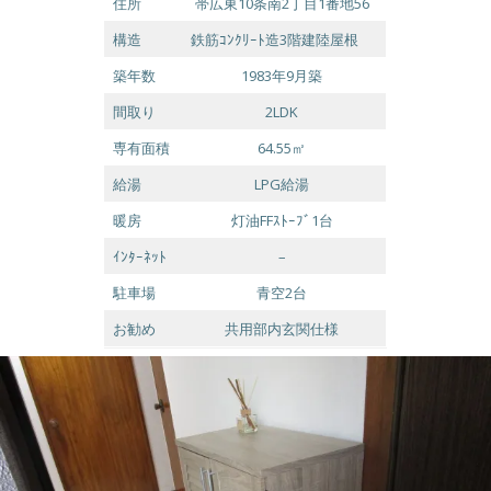
住所
帯広東10条南2丁目1番地56
構造
鉄筋ｺﾝｸﾘｰﾄ造3階建陸屋根
築年数
1983年9月築
間取り
2LDK
専有面積
64.55㎡
給湯
LPG給湯
暖房
灯油FFｽﾄｰﾌﾞ1台
ｲﾝﾀｰﾈｯﾄ
–
駐車場
青空2台
お勧め
共用部内玄関仕様