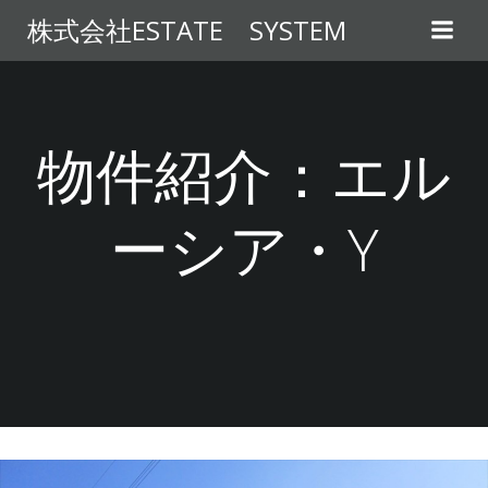
コ
株式会社ESTATE SYSTEM
ン
テ
ン
ツ
へ
物件紹介：エル
ス
キ
ーシア・Y
ッ
プ