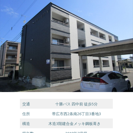
交通
十勝バス 四中前 徒歩5分
住所
帯広市西2条南26丁目3番地3
構造
木造3階建合金メッキ鋼板葺き