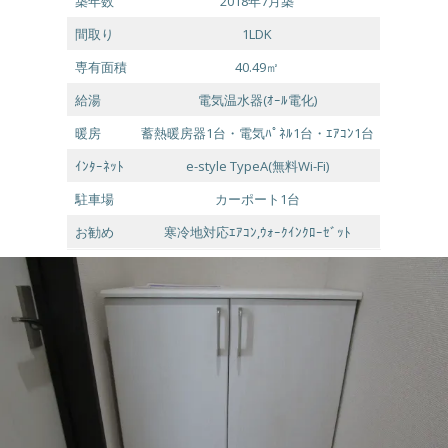
築年数
2018年7月築
間取り
1LDK
専有面積
40.49㎡
給湯
電気温水器(ｵｰﾙ電化)
暖房
蓄熱暖房器1台・電気ﾊﾟﾈﾙ1台・ｴｱｺﾝ1台
ｲﾝﾀｰﾈｯﾄ
e-style TypeA(無料Wi-Fi)
駐車場
カーポート1台
お勧め
寒冷地対応ｴｱｺﾝ,ｳｫｰｸｲﾝｸﾛｰｾﾞｯﾄ